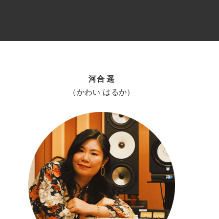
河合 遥
（かわい はるか）