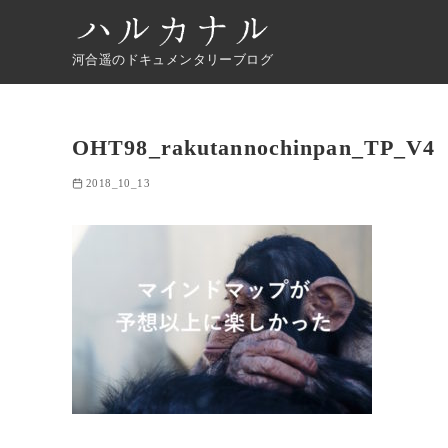
河合遥のドキュメンタリーブログ
OHT98_rakutannochinpan_TP_V4
2018_10_13