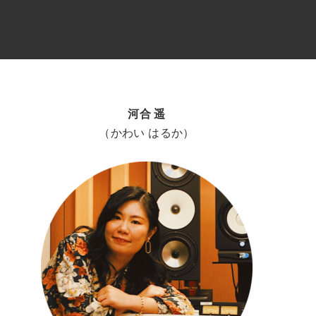
河合 遥
（かわい はるか）