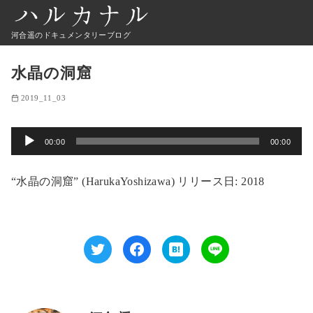
河合遥のドキュメンタリーブログ
水晶の洞窟
2019_11_03
音
00:00
00:00
声
プ
“水晶の洞窟” (HarukaYoshizawa) リリース日: 2018
レ
ー
ヤ
ー