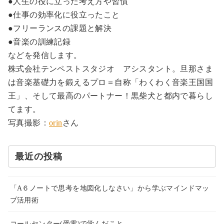
●人生の役に立った考え方や習慣
●仕事の効率化に役立ったこと
●フリーランスの課題と解決
●音楽の訓練記録
などを発信します。
株式会社テンペストスタジオ アシスタント。旦那さま
は音楽基礎力を鍛えるプロ＝自称「わくわく音楽王国国
王」、そして最高のパートナー！黒柴犬と都内で暮らし
てます。
写真撮影：
orin
さん
最近の投稿
「A６ノートで思考を地図化しなさい」から学ぶマインドマッ
プ活用術
コールセンター(受電)で学んだこと